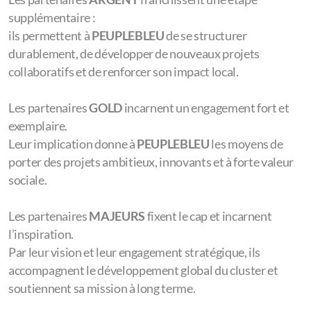
Rejoindre le cercle des partenaires de
PEUPLEBLEU
, c’est
bien plus qu’un simple engagement : c’est devenir acteur
d’une
aventure collective et solidaire
qui valorise les
femmes, les initiatives à impact et le territoire. Pour
symboliser ce lien, plusieurs niveaux de partenariat
reflètent la diversité, la force et la richesse des
engagements.
À chacun son niveau d’implication, à chacun sa
contribution à la dynamique
PEUPLEBLEU
.
Les partenaires
BRONZE
apportent leur énergie et leur
confiance.
Leur soutien contribue au fonctionnement quotidien du
cluster et à la mise en œuvre des premières actions
solidaires sur le territoire.
Les partenaires
ARGENT
franchissent une étape
supplémentaire :