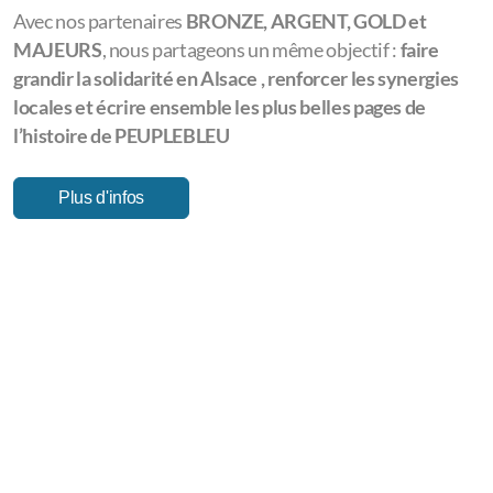
ils permettent à
PEUPLEBLEU
de se structurer
durablement, de développer de nouveaux projets
collaboratifs et de renforcer son impact local.
Les partenaires
GOLD
incarnent un engagement fort et
exemplaire.
Leur implication donne à
PEUPLEBLEU
les moyens de
porter des projets ambitieux, innovants et à forte valeur
sociale.
Les partenaires
MAJEURS
fixent le cap et incarnent
l’inspiration.
Par leur vision et leur engagement stratégique, ils
accompagnent le développement global du cluster et
soutiennent sa mission à long terme.
Avec nos partenaires
BRONZE, ARGENT, GOLD et