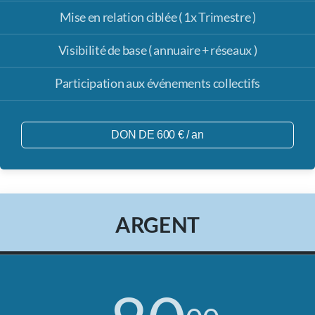
BRONZE
: INTEGRER -
ARGENT
: COLLABORER -
OR
:
IMPULSER
BRONZE
50
00
€
par mois
Accès au réseau #PEUPLEBLEU
Mise en relation ciblée ( 1x Trimestre )