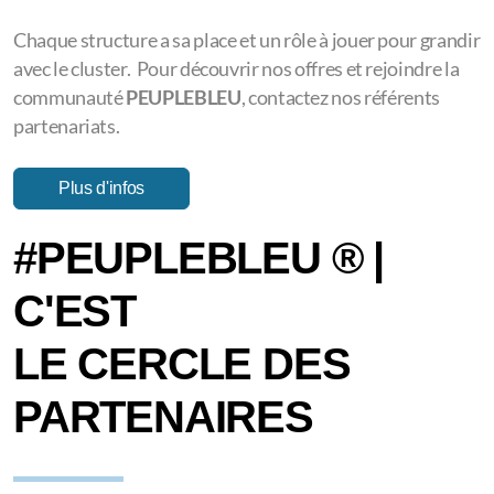
Faites rayonner votre image dans une dynamique
moderne, responsable et tournée vers l’impact positif
UNE ALLIANCE
ENTRE VOTRE ENTREPRISE ET PEUPLEBLEU
Appuyez-vous sur l’image positive et engagée de
PEUPLEBLEU
pour valoriser vos messages auprès de vos
clients, partenaires et collaborateurs
Invitez vos équipes à vivre des moments de rencontre,
d’échange et de partage autour de projets solidaires.
Participez à une énergie collective fondée sur l’entraide, la
convivialité et l’action concrète.
À travers nos offres partenaires
PEUPLEBLEU
, nous vous
proposons un panel de solutions sur mesure : visibilité,
communication, mises en relation, événements, projets
collaboratifs…