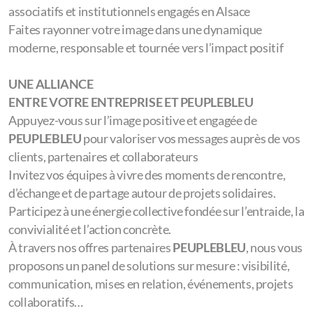
à travers nos offres dédiées, pour donner un nouvel élan à
votre entreprise et l’ouvrir à de réelles opportunités
locales, humaines et solidaires.
Devenez acteur de la vitalité en Alsace en construisant un
partenariat de confiance, durable et sincère avec un
cluster solidaire engagé
, profondément ancré dans son
territoire, au cœur de l'Alsace.
PLUS QU’UN PARTENARIAT,
UNE AVENTURE COLLECTIVE À PARTAGER
Associez votre entreprise à des projets porteurs de sens
et à une dynamique humaine inspirante. Rejoignez les
valeurs de
PEUPLEBLEU
: solidarité, engagement,
coopération et responsabilité
Intégrez un réseau actif d’acteurs économiques,
associatifs et institutionnels engagés en Alsace