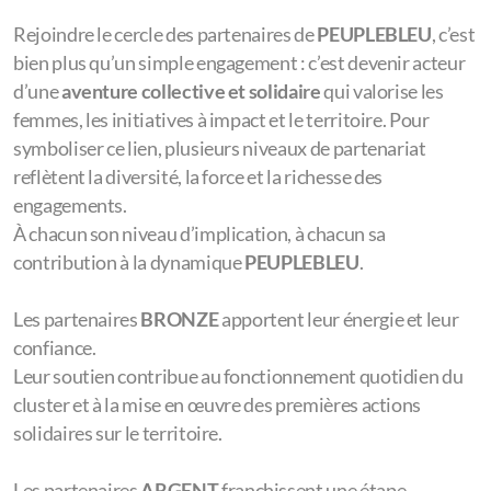
Chaque structure a sa place et un rôle à jouer pour grandir
avec le cluster. Pour découvrir nos offres et rejoindre la
communauté
PEUPLEBLEU
, contactez nos référents
partenariats.
Plus d'infos
#PEUPLEBLEU ® |
C'EST
LE CERCLE DES
PARTENAIRES